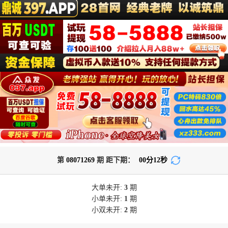
第
08071269
期 距下期：
00
分
12
秒
大单
未开:
3
期
小单
未开:
1
期
小双
未开:
2
期