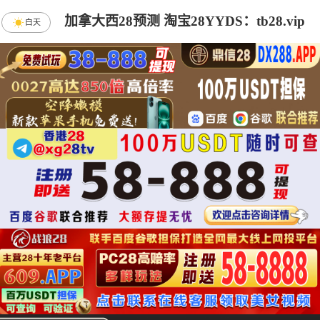
加拿大西28预测 淘宝28YYDS：tb28.vip
白天