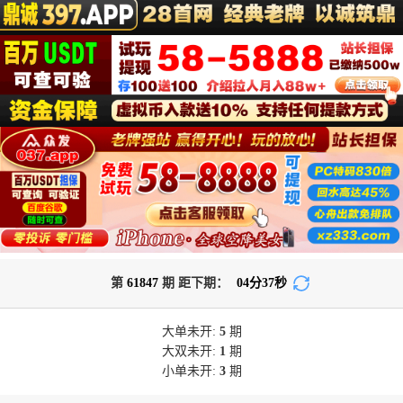
第
61847
期 距下期：
04
分
36
秒
大单
未开:
5
期
大双
未开:
1
期
小单
未开:
3
期