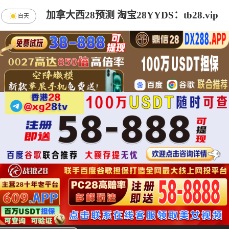
加拿大西28预测 淘宝28YYDS：tb28.vip
白天