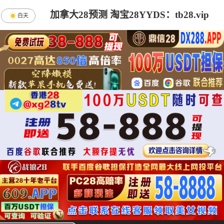
加拿大28预测 淘宝28YYDS：tb28.vip
白天