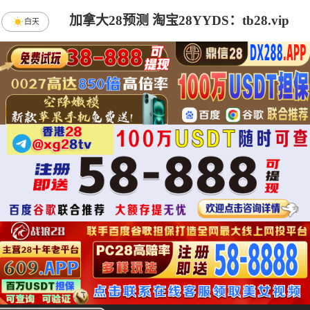
加拿大28预测 淘宝28YYDS：tb28.vip
白天