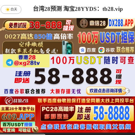
台湾28预测 淘宝28YYDS：tb28.vip
白天