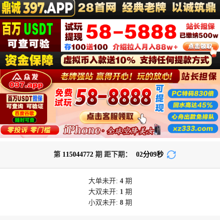
第
115044772
期 距下期：
02
分
09
秒
大单
未开:
4
期
大双
未开:
1
期
小双
未开:
8
期