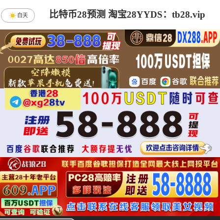
比特币28预测 淘宝28YYDS：tb28.vip
白天